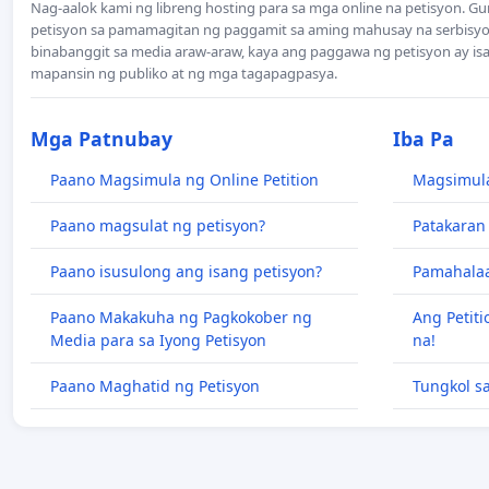
Nag-aalok kami ng libreng hosting para sa mga online na petisyon. 
petisyon sa pamamagitan ng paggamit sa aming mahusay na serbisyo.
binabanggit sa media araw-araw, kaya ang paggawa ng petisyon ay i
mapansin ng publiko at ng mga tagapagpasya.
Mga Patnubay
Iba Pa
Paano Magsimula ng Online Petition
Magsimula
Paano magsulat ng petisyon?
Patakaran
Paano isusulong ang isang petisyon?
Pamahalaa
Paano Makakuha ng Pagkokober ng
Ang Petiti
Media para sa Iyong Petisyon
na!
Paano Maghatid ng Petisyon
Tungkol s