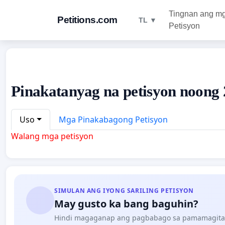
Tingnan ang m
Petitions.com
TL ▼
Petisyon
Pinakatanyag na petisyon noong 2
Uso
Mga Pinakabagong Petisyon
Walang mga petisyon
SIMULAN ANG IYONG SARILING PETISYON
May gusto ka bang baguhin?
Hindi magaganap ang pagbabago sa pamamagita