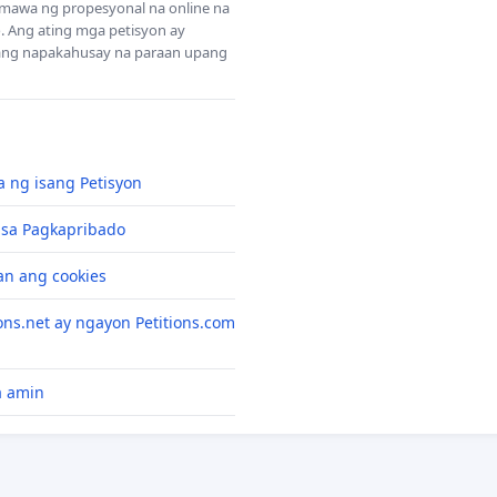
Gumawa ng propesyonal na online na
 Ang ating mga petisyon ay
sang napakahusay na paraan upang
 ng isang Petisyon
 sa Pagkapribado
n ang cookies
ons.net ay ngayon Petitions.com
a amin