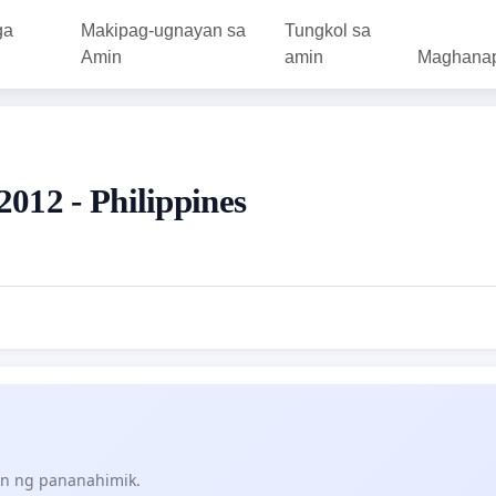
ga
Makipag-ugnayan sa
Tungkol sa
Amin
amin
Maghana
012 - Philippines
n ng pananahimik.