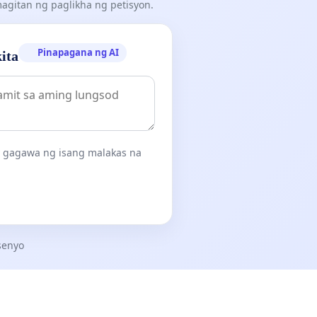
gitan ng paglikha ng petisyon.
Pinapagana ng AI
ita
ay gagawa ng isang malakas na
senyo