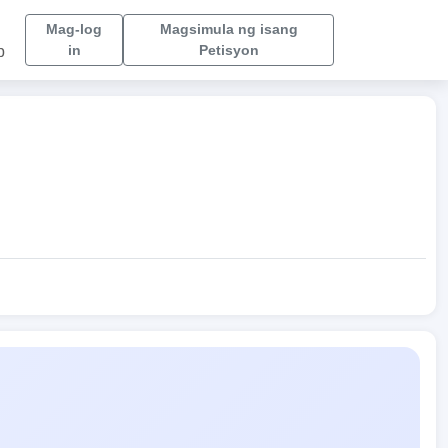
Mag-log
Magsimula ng isang
in
Petisyon
p