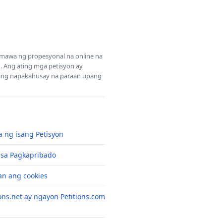
Gumawa ng propesyonal na online na
 Ang ating mga petisyon ay
sang napakahusay na paraan upang
 ng isang Petisyon
 sa Pagkapribado
n ang cookies
ons.net ay ngayon Petitions.com