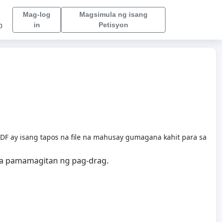
Mag-log
Magsimula ng isang
in
Petisyon
p
F ay isang tapos na file na mahusay gumagana kahit para sa
sa pamamagitan ng pag-drag.