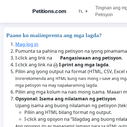
Tingnan ang m
Petitions.com
TL ▼
Petisyon
Paano ko maiimprenta ang mga lagda?
Mag-log in
Pumunta sa pahina ng petisyon na iyong pinamama
I-click ang link na
Pangasiwaan ang petisyon
.
I-click ang link na
I-print ang mga lagda
.
Piliin ang iyong output na format (HTML, CSV, Excel 
Inirerekomenda ang HTML kung nais mong i-save ang mga 
mga petisyon na may napakaraming lagda.
Piliin ang mga kolum na nais mong isama. Maaar
Opsyonal: Isama ang nilalaman ng petisyon
Upang isama ang buong nilalaman ng petisyon (teks
Piliin ang HTML bilang format ng output.
I-click ang opsyon na “Idagdag ang buong nilal
Ang opsyong ito ay magagamit lamang para sa HTML output