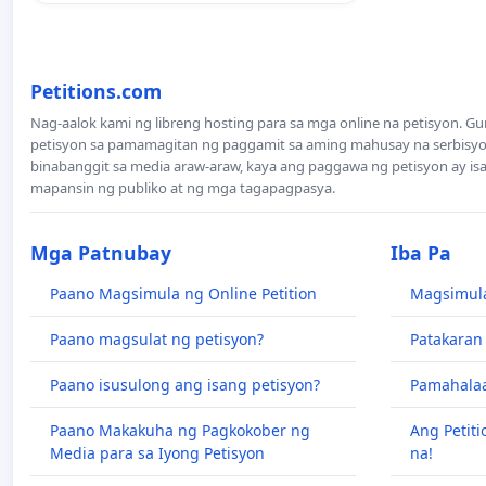
Petitions.com
Nag-aalok kami ng libreng hosting para sa mga online na petisyon. 
petisyon sa pamamagitan ng paggamit sa aming mahusay na serbisyo.
binabanggit sa media araw-araw, kaya ang paggawa ng petisyon ay i
mapansin ng publiko at ng mga tagapagpasya.
Mga Patnubay
Iba Pa
Paano Magsimula ng Online Petition
Magsimula
Paano magsulat ng petisyon?
Patakaran
Paano isusulong ang isang petisyon?
Pamahalaa
Paano Makakuha ng Pagkokober ng
Ang Petiti
Media para sa Iyong Petisyon
na!