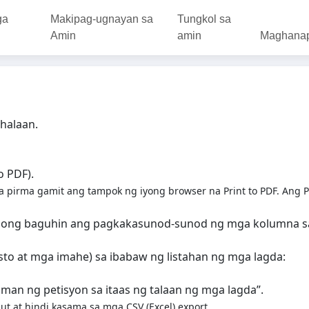
ga
Makipag-ugnayan sa
Tungkol sa
Amin
amin
Maghana
halaan.
o PDF).
pirma gamit ang tampok ng iyong browser na Print to PDF. Ang PD
i mong baguhin ang pagkakasunod-sunod ng mga kolumna 
to at mga imahe) sa ibabaw ng listahan ng mga lagda:
aman ng petisyon sa itaas ng talaan ng mga lagda”.
 at hindi kasama sa mga CSV (Excel) export.