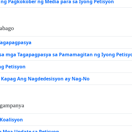
g Pagkokober ng Media para sa Iyong Petisyon
abago
Tagapagpasya
sa mga Tagapagpasya sa Pamamagitan ng Iyong Petisy
g Petisyon
 Kapag Ang Nagdedesisyon ay Nag-No
ngampanya
Koalisyon
 Mga Update sa Petisyon