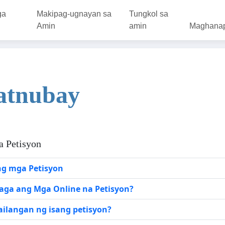
ga
Makipag-ugnayan sa
Tungkol sa
Amin
amin
Maghana
atnubay
a Petisyon
g mga Petisyon
ga ang Mga Online na Petisyon?
ailangan ng isang petisyon?