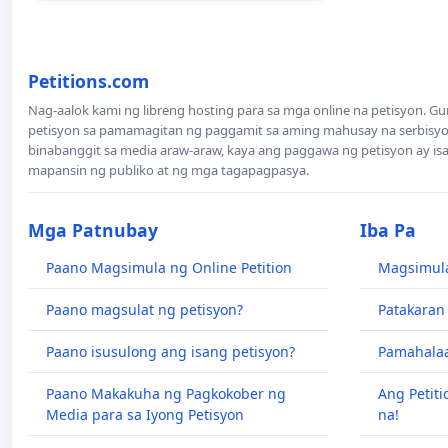
Petitions.com
Nag-aalok kami ng libreng hosting para sa mga online na petisyon. 
petisyon sa pamamagitan ng paggamit sa aming mahusay na serbisyo.
binabanggit sa media araw-araw, kaya ang paggawa ng petisyon ay i
mapansin ng publiko at ng mga tagapagpasya.
Mga Patnubay
Iba Pa
Paano Magsimula ng Online Petition
Magsimula
Paano magsulat ng petisyon?
Patakaran
Paano isusulong ang isang petisyon?
Pamahalaa
Paano Makakuha ng Pagkokober ng
Ang Petiti
Media para sa Iyong Petisyon
na!