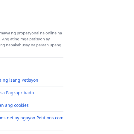
Gumawa ng propesyonal na online na
 Ang ating mga petisyon ay
sang napakahusay na paraan upang
 ng isang Petisyon
 sa Pagkapribado
n ang cookies
ons.net ay ngayon Petitions.com