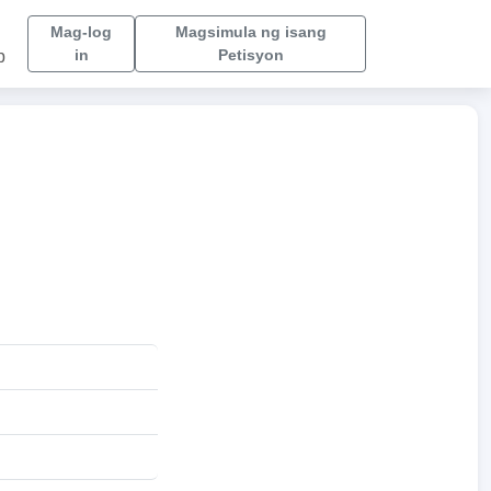
Mag-log
Magsimula ng isang
in
Petisyon
p