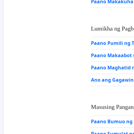
Paano Makakuha n
Lumikha ng Pagb
Paano Pumili ng 
Paano Makaabot 
Paano Maghatid n
Ano ang Gagawin
Masusing Panga
Paano Bumuo ng 
Paano Sumulat ng