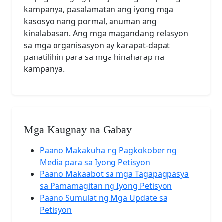
kampanya, pasalamatan ang iyong mga
kasosyo nang pormal, anuman ang
kinalabasan. Ang mga magandang relasyon
sa mga organisasyon ay karapat-dapat
panatilihin para sa mga hinaharap na
kampanya.
Mga Kaugnay na Gabay
Paano Makakuha ng Pagkokober ng
Media para sa Iyong Petisyon
Paano Makaabot sa mga Tagapagpasya
sa Pamamagitan ng Iyong Petisyon
Paano Sumulat ng Mga Update sa
Petisyon