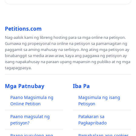
Petitions.com
Nag-aalok kami ng libreng hosting para sa mga online na petisyon.
Gumawa ng propesyonal na online na petisyon sa pamamagitan ng
paggamit sa aming mahusay na serbisyo. Ang ating mga petisyon ay
binabanggit sa media araw-araw, kaya ang paggawa ng petisyon ay
isang napakahusay na paraan upang mapansin ng publiko at ng mga
tagapagpasya.
Mga Patnubay
Iba Pa
Paano Magsimula ng
Magsimula ng isang
Online Petition
Petisyon
Paano magsulat ng
Patakaran sa
petisyon?
Pagkapribado
Paano isusulong ang
Pamahalaan ang cookies