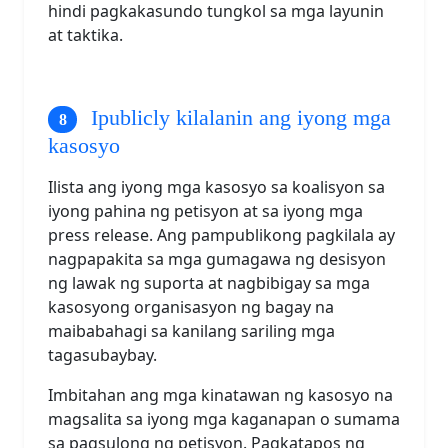
hindi pagkakasundo tungkol sa mga layunin
at taktika.
Ipublicly kilalanin ang iyong mga
kasosyo
Ilista ang iyong mga kasosyo sa koalisyon sa
iyong pahina ng petisyon at sa iyong mga
press release. Ang pampublikong pagkilala ay
nagpapakita sa mga gumagawa ng desisyon
ng lawak ng suporta at nagbibigay sa mga
kasosyong organisasyon ng bagay na
maibabahagi sa kanilang sariling mga
tagasubaybay.
Imbitahan ang mga kinatawan ng kasosyo na
magsalita sa iyong mga kaganapan o sumama
sa pagsulong ng petisyon. Pagkatapos ng