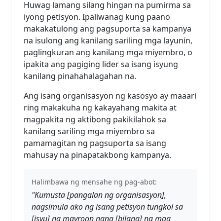
Huwag lamang silang hingan na pumirma sa
iyong petisyon. Ipaliwanag kung paano
makakatulong ang pagsuporta sa kampanya
na isulong ang kanilang sariling mga layunin,
paglingkuran ang kanilang mga miyembro, o
ipakita ang pagiging lider sa isang isyung
kanilang pinahahalagahan na.
Ang isang organisasyon ng kasosyo ay maaari
ring makakuha ng kakayahang makita at
magpakita ng aktibong pakikilahok sa
kanilang sariling mga miyembro sa
pamamagitan ng pagsuporta sa isang
mahusay na pinapatakbong kampanya.
Halimbawa ng mensahe ng pag-abot:
"Kumusta [pangalan ng organisasyon],
nagsimula ako ng isang petisyon tungkol sa
[isyu] na mayroon nang [bilang] na mga