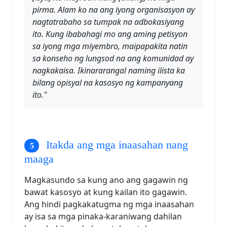
pirma. Alam ko na ang iyong organisasyon ay
nagtatrabaho sa tumpak na adbokasiyang
ito. Kung ibabahagi mo ang aming petisyon
sa iyong mga miyembro, maipapakita natin
sa konseho ng lungsod na ang komunidad ay
nagkakaisa. Ikinararangal naming ilista ka
bilang opisyal na kasosyo ng kampanyang
ito."
Itakda ang mga inaasahan nang
maaga
Magkasundo sa kung ano ang gagawin ng
bawat kasosyo at kung kailan ito gagawin.
Ang hindi pagkakatugma ng mga inaasahan
ay isa sa mga pinaka-karaniwang dahilan