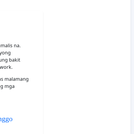
malis na.
iyong
ung bakit
twork.
as malamang
ng mga
inggo