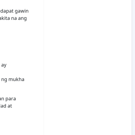
 dapat gawin
kita na ang
 ay
y ng mukha
an para
ad at