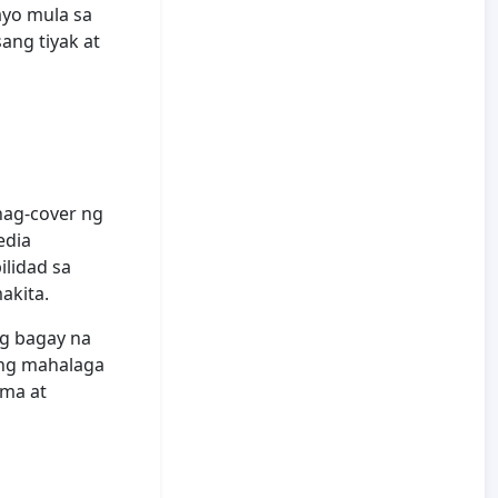
ayo mula sa
ang tiyak at
nag-cover ng
edia
lidad sa
akita.
ng bagay na
ung mahalaga
rma at