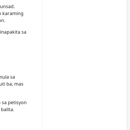
lunsad.
o karaming
on.
inapakita sa
mula sa
ti ba, mas
 sa petisyon
balita.