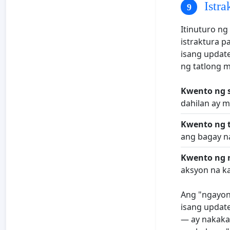
Istra
Itinuturo ng
istraktura p
isang update
ng tatlong 
Kwento ng sa
dahilan ay 
Kwento ng 
ang bagay na
Kwento ng 
aksyon na k
Ang "ngayon
isang update
— ay nakakam