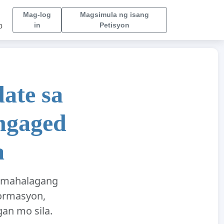
Mag-log
Magsimula ng isang
in
Petisyon
p
ate sa
Engaged
a
kamahalagang
ormasyon,
an mo sila.