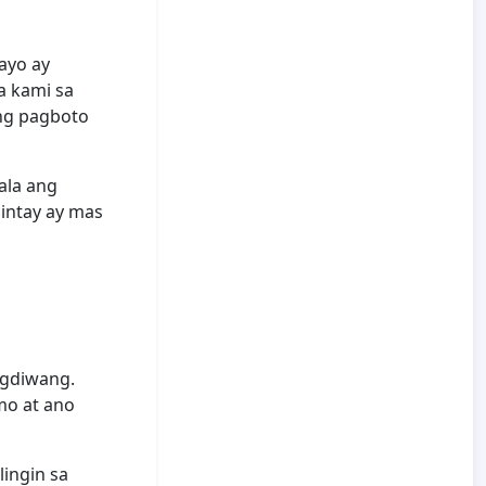
ayo ay
a kami sa
ng pagboto
lala ang
intay ay mas
agdiwang.
mo at ano
ingin sa