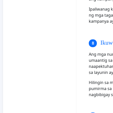
Ipaliwanag k
ng mga taga
kampanya ay
Ikuw
Ang mga num
umaantig sa 
naapektuhan
sa layunin 
Hilingin sa 
pumirma sa 
nagbibigay s