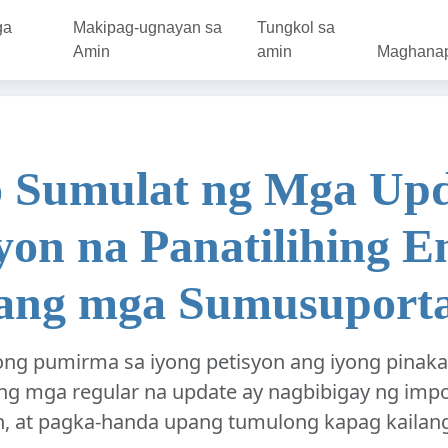
ga
Makipag-ugnayan sa
Tungkol sa
Amin
amin
Maghana
 Sumulat ng Mga Upd
yon na Panatilihing 
ang mga Sumusuport
ng pumirma sa iyong petisyon ang iyong pina
ng mga regular na update ay nagbibigay ng imp
, at pagka-handa upang tumulong kapag kailang