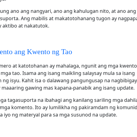
ung ano ang nangyari, ano ang kahulugan nito, at ano ang
suporta. Ang mabilis at makatotohanang tugon ay nagpapa
 aktibo at nakatutok.
ento ang Kwento ng Tao
ero at katotohanan ay mahalaga, ngunit ang mga kwento
mga tao. Isama ang isang maikling salaysay mula sa isang
 ng isyu. Kahit isa o dalawang pangungusap na nagbibiga
ay maaaring gawing mas kapana-panabik ang isang update.
mga tagasuporta na ibahagi ang kanilang sariling mga dahil
mga komento. Ito ay lumilikha ng pakiramdam ng komunid
a iyo ng materyal para sa mga susunod na update.