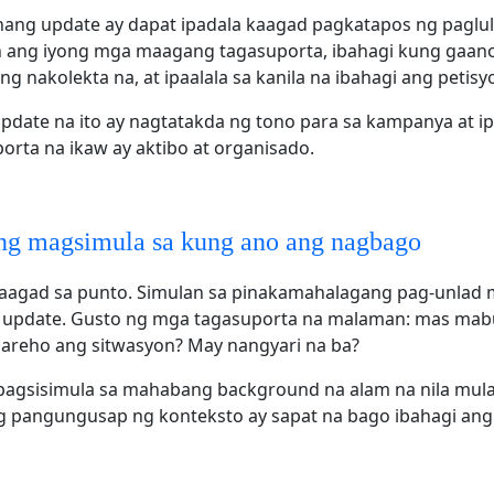
nang update ay dapat ipadala kaagad pagkatapos ng paglu
 ang iyong mga maagang tagasuporta, ibahagi kung gaan
g nakolekta na, at ipaalala sa kanila na ibahagi ang petisy
date na ito ay nagtatakda ng tono para sa kampanya at ip
rta na ikaw ay aktibo at organisado.
g magsimula sa kung ano ang nagbago
aagad sa punto. Simulan sa pinakamahalagang pag-unlad 
g update. Gusto ng mga tagasuporta na malaman: mas mabu
areho ang sitwasyon? May nangyari na ba?
pagsisimula sa mahabang background na alam na nila mula
g pangungusap ng konteksto ay sapat na bago ibahagi ang 