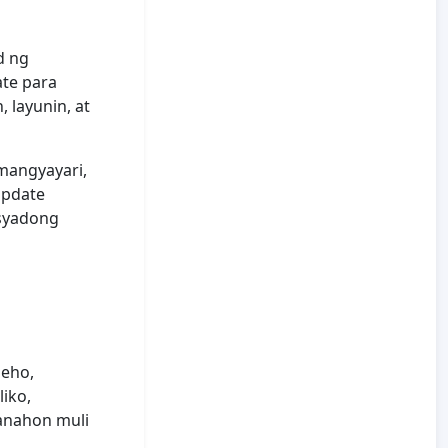
d ng
ate para
 layunin, at
mangyayari,
update
asyadong
eho,
iko,
anahon muli