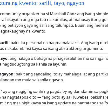
ktura ng kwento: sarili, tayo, ngayon
 community organizer na si Marshall Ganz ang isang simpl
ara hikayatin ang mga tao na kumilos, at mahusay itong g
 ng petisyon gaya ng sa isang talumpati. Buuin ang mensah
magkakaugnay na kwento.
rili:
bakit ka personal na nagmamalasakit. Ang isang dir
mas nakakumbinsi kaysa sa isang abstraktong argumento.
tayo:
ang halaga o bahagi na pinagsasaluhan mo sa mga n
 nagdudugtong sa kanila sa layunin.
ngayon:
bakit ang sandaling ito ay mahalaga, at ang partik
ailangan mo mula sa kanila ngayon.
" ay ang nagiging sanhi ng pagdaloy ng damdamin sa pagk
 na nagtatapos dito — "ang boto ay sa Huwebes, pakishare
it ng mas higit kaysa sa isang update na nagtatapos sa "