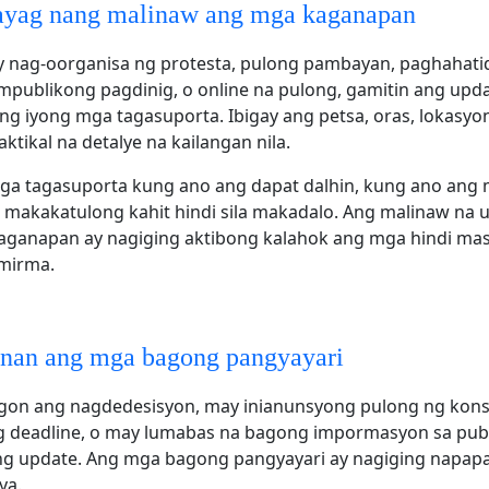
ayag nang malinaw ang mga kaganapan
y nag-oorganisa ng protesta, pulong pambayan, paghahati
mpublikong pagdinig, o online na pulong, gamitin ang upd
g iyong mga tagasuporta. Ibigay ang petsa, oras, lokasyon,
tikal na detalye na kailangan nila.
mga tagasuporta kung ano ang dapat dalhin, kung ano ang 
a makakatulong kahit hindi sila makadalo. Ang malinaw na 
kaganapan ay nagiging aktibong kalahok ang mga hindi m
mirma.
nan ang mga bagong pangyayari
on ang nagdedesisyon, may inianunsyong pulong ng kons
 deadline, o may lumabas na bagong impormasyon sa publ
g update. Ang mga bagong pangyayari ay nagiging napap
ya.