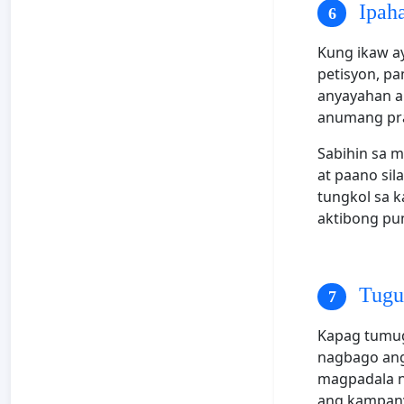
Ipah
Kung ikaw a
petisyon, pa
anyayahan an
anumang prak
Sabihin sa 
at paano sil
tungkol sa 
aktibong pu
Tugu
Kapag tumug
nagbago ang
magpadala n
ang kampan