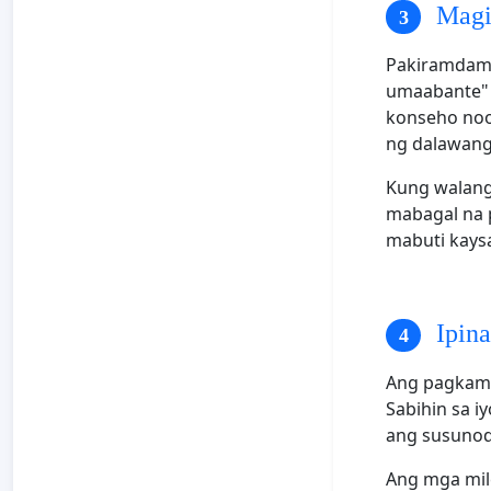
Magin
Pakiramdam 
umaabante" 
konseho noo
ng dalawang
Kung walang 
mabagal na 
mabuti kays
Ipina
Ang pagkamit
Sabihin sa 
ang susunod
Ang mga mil