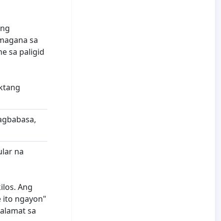
eng
umagana sa
e sa paligid
ektang
agbabasa,
ular na
ilos. Ang
 ito ngayon"
salamat sa