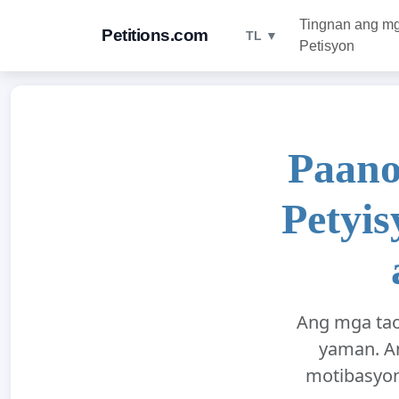
Tingnan ang m
Petitions.com
TL ▼
Petisyon
Paano
Petyis
Ang mga tao
yaman. A
motibasyon