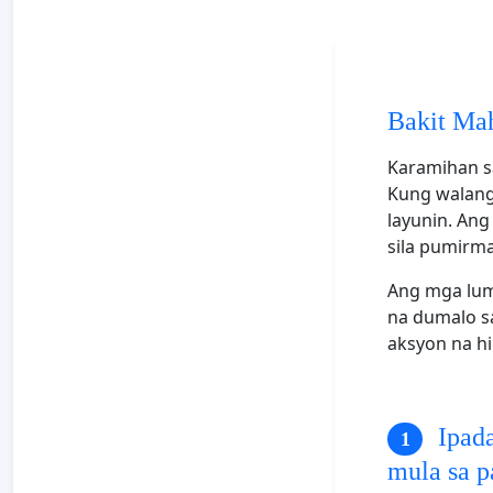
Bakit Ma
Karamihan s
Kung walang 
layunin. Ang
sila pumirma
Ang mga lu
na dumalo s
aksyon na hi
Ipada
mula sa p