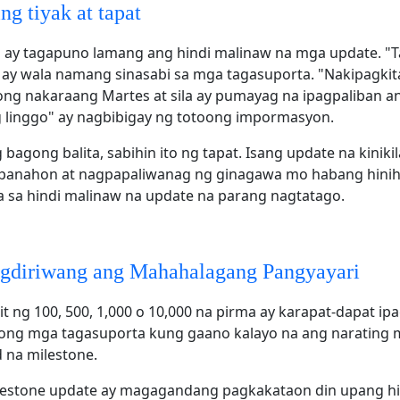
g tiyak at tapat
ay tagapuno lamang ang hindi malinaw na mga update. "T
ay wala namang sinasabi sa mga tagasuporta. "Nakipagkit
ng nakaraang Martes at sila ay pumayag na ipagpaliban a
 linggo" ay nagbibigay ng totoong impormasyon.
bagong balita, sabihin ito ng tapat. Isang update na kiniki
panahon at nagpapaliwanag ng ginagawa mo habang hinih
a sa hindi malinaw na update na parang nagtatago.
gdiriwang ang Mahahalagang Pangyayari
 ng 100, 500, 1,000 o 10,000 na pirma ay karapat-dapat ip
iyong mga tagasuporta kung gaano kalayo na ang narating 
 na milestone.
estone update ay magagandang pagkakataon din upang hil