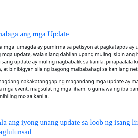
halaga ang mga Update
a mga lumagda ay pumirma sa petisyon at pagkatapos ay u
mga update, wala silang dahilan upang muling isipin ang 
 isang update ay muling nagbabalik sa kanila, pinapaalala k
, at binibigyan sila ng bagong maibabahagi sa kanilang ne
magdang nakakatanggap ng magandang mga update ay m
a mga event, magsulat ng mga liham, o gumawa ng iba pa
nihiling mo sa kanila.
la ang iyong unang update sa loob ng isang l
aglulunsad