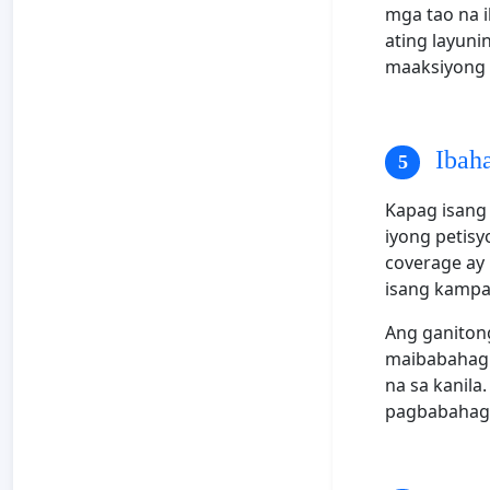
mga tao na i
ating layuni
maaksiyong p
Ibaha
Kapag isang 
iyong petisy
coverage ay 
isang kampan
Ang ganiton
maibabahagi:
na sa kanila
pagbabahagi