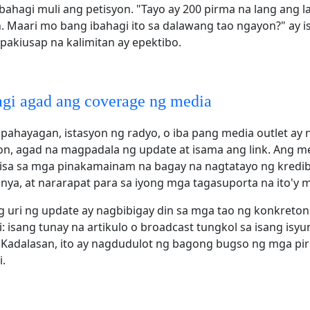
bahagi muli ang petisyon. "Tayo ay 200 pirma na lang ang l
n. Maari mo bang ibahagi ito sa dalawang tao ngayon?" ay is
akiusap na kalimitan ay epektibo.
gi agad ang coverage ng media
pahayagan, istasyon ng radyo, o iba pang media outlet ay 
on, agad na magpadala ng update at isama ang link. Ang m
isa sa mga pinakamainam na bagay na nagtatayo ng kredibi
ya, at nararapat para sa iyong mga tagasuporta na ito'y m
g uri ng update ay nagbibigay din sa mga tao ng konkreto
 isang tunay na artikulo o broadcast tungkol sa isang isy
. Kadalasan, ito ay nagdudulot ng bagong bugso ng mga pi
.