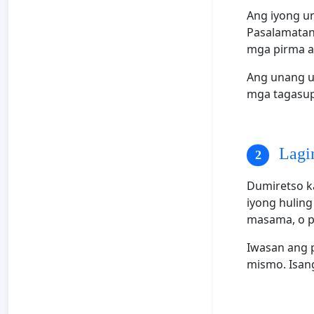
Ang iyong u
Pasalamatan
mga pirma an
Ang unang up
mga tagasupo
Lagin
Dumiretso k
iyong hulin
masama, o p
Iwasan ang 
mismo. Isan