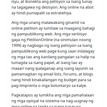
isyu, at ikonekta ang petisyon sa isang tunay
na tagagawa ng desisyon. Ang online na abot
ay hindi pumapalit sa estratehiya.
Ang mga unang malawakang ginamit na
online petition ay lumitaw sa maagang bahagi
ng pampublikong web. Ang mga serbisyo
gaya ng PetitionOnline (na sinimulan noong
1999) ay nagbago ng isang petisyon sa isang
pampublikong web page kung saan inilalagay
ng mga tao ang kanilang pangalan sa halip na
lumagda sa isang papel, at isang tao ay
maaari nang ipalaganap ang isang layunin sa
pamamagitan ng email lists, forums, at blogs
nang hindi kinakailangan ng budget para sa
pag-iimprenta o mga boluntaryo sa kalye.
Pagkatapos ay lumikha ang mga pamahalaan
ng mga opisyal na sistema na nag-uugnay ng
mga online na lagda sa isang tunay na