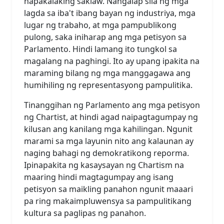
napakalaking saklaw. Nangalap sila ng mga
lagda sa iba't ibang bayan ng industriya, mga
lugar ng trabaho, at mga pampublikong
pulong, saka iniharap ang mga petisyon sa
Parlamento. Hindi lamang ito tungkol sa
magalang na paghingi. Ito ay upang ipakita na
maraming bilang ng mga manggagawa ang
humihiling ng representasyong pampulitika.
Tinanggihan ng Parlamento ang mga petisyon
ng Chartist, at hindi agad naipagtagumpay ng
kilusan ang kanilang mga kahilingan. Ngunit
marami sa mga layunin nito ang kalaunan ay
naging bahagi ng demokratikong reporma.
Ipinapakita ng kasaysayan ng Chartism na
maaring hindi magtagumpay ang isang
petisyon sa maikling panahon ngunit maaari
pa ring makaimpluwensya sa pampulitikang
kultura sa paglipas ng panahon.