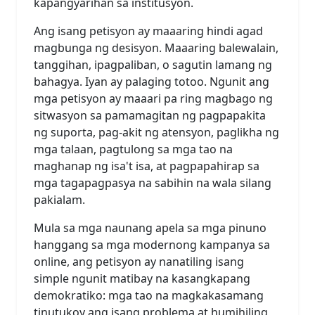
kapangyarihan sa institusyon.
Ang isang petisyon ay maaaring hindi agad
magbunga ng desisyon. Maaaring balewalain,
tanggihan, ipagpaliban, o sagutin lamang ng
bahagya. Iyan ay palaging totoo. Ngunit ang
mga petisyon ay maaari pa ring magbago ng
sitwasyon sa pamamagitan ng pagpapakita
ng suporta, pag-akit ng atensyon, paglikha ng
mga talaan, pagtulong sa mga tao na
maghanap ng isa't isa, at pagpapahirap sa
mga tagapagpasya na sabihin na wala silang
pakialam.
Mula sa mga naunang apela sa mga pinuno
hanggang sa mga modernong kampanya sa
online, ang petisyon ay nanatiling isang
simple ngunit matibay na kasangkapang
demokratiko: mga tao na magkakasamang
tinutukoy ang isang problema at humihiling