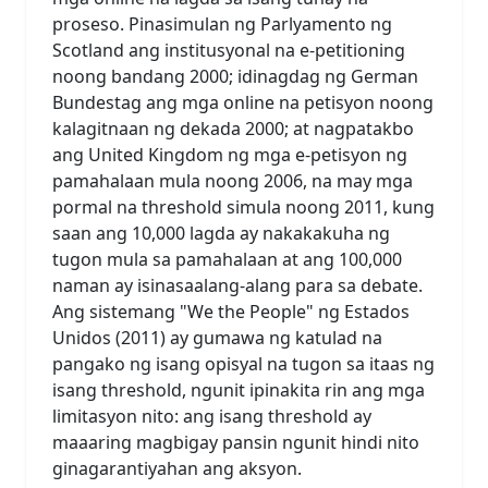
proseso. Pinasimulan ng Parlyamento ng
Scotland ang institusyonal na e-petitioning
noong bandang 2000; idinagdag ng German
Bundestag ang mga online na petisyon noong
kalagitnaan ng dekada 2000; at nagpatakbo
ang United Kingdom ng mga e-petisyon ng
pamahalaan mula noong 2006, na may mga
pormal na threshold simula noong 2011, kung
saan ang 10,000 lagda ay nakakakuha ng
tugon mula sa pamahalaan at ang 100,000
naman ay isinasaalang-alang para sa debate.
Ang sistemang "We the People" ng Estados
Unidos (2011) ay gumawa ng katulad na
pangako ng isang opisyal na tugon sa itaas ng
isang threshold, ngunit ipinakita rin ang mga
limitasyon nito: ang isang threshold ay
maaaring magbigay pansin ngunit hindi nito
ginagarantiyahan ang aksyon.