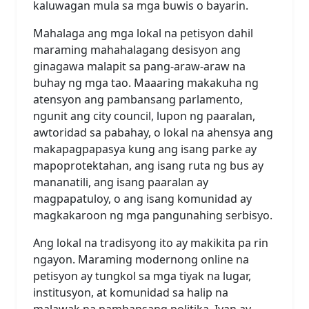
kaluwagan mula sa mga buwis o bayarin.
Mahalaga ang mga lokal na petisyon dahil
maraming mahahalagang desisyon ang
ginagawa malapit sa pang-araw-araw na
buhay ng mga tao. Maaaring makakuha ng
atensyon ang pambansang parlamento,
ngunit ang city council, lupon ng paaralan,
awtoridad sa pabahay, o lokal na ahensya ang
makapagpapasya kung ang isang parke ay
mapoprotektahan, ang isang ruta ng bus ay
mananatili, ang isang paaralan ay
magpapatuloy, o ang isang komunidad ay
magkakaroon ng mga pangunahing serbisyo.
Ang lokal na tradisyong ito ay makikita pa rin
ngayon. Maraming modernong online na
petisyon ay tungkol sa mga tiyak na lugar,
institusyon, at komunidad sa halip na
malawak na pambansang politika. Iyan ay