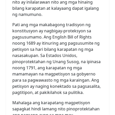
nito ay inilalarawan nito ang mga hinaing
bilang karapatan at kalayaang dapat igalang
ng namumuno.
Pati ang mga makabagong tradisyon ng
konstitusyon ay nagbigay-proteksyon sa
pagsusumamo. Ang English Bill of Rights
noong 1689 ay itinuring ang pagsusumite ng
petisyon sa hari bilang karapatan ng mga
nasasakupan. Sa Estados Unidos,
pinoprotektahan ng Unang Susog, na ipinasa
noong 1791, ang karapatan ng mga
mamamayan na magpetisyon sa gobyerno
para sa pagwawasto ng mga karaingan. Ang
petisyon ay naging konektado sa pagsasalita,
pagtitipon, at pakikilahok sa pulitika.
Mahalaga ang karapatang magpetisyon
sapagkat hindi lamang nito pinoprotektahan
ang pagsang-ayon sa mga may