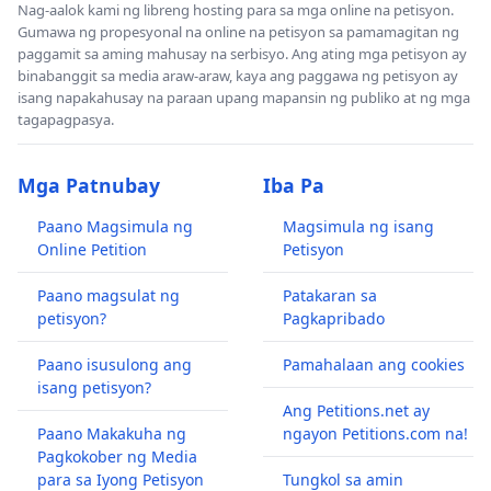
Nag-aalok kami ng libreng hosting para sa mga online na petisyon.
Gumawa ng propesyonal na online na petisyon sa pamamagitan ng
paggamit sa aming mahusay na serbisyo. Ang ating mga petisyon ay
binabanggit sa media araw-araw, kaya ang paggawa ng petisyon ay
isang napakahusay na paraan upang mapansin ng publiko at ng mga
tagapagpasya.
Mga Patnubay
Iba Pa
Paano Magsimula ng
Magsimula ng isang
Online Petition
Petisyon
Paano magsulat ng
Patakaran sa
petisyon?
Pagkapribado
Paano isusulong ang
Pamahalaan ang cookies
isang petisyon?
Ang Petitions.net ay
Paano Makakuha ng
ngayon Petitions.com na!
Pagkokober ng Media
para sa Iyong Petisyon
Tungkol sa amin