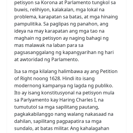
petisyon sa Korona at Parlamento tungkol sa
buwis, relihiyon, kalakalan, mga lokal na
problema, karapatan sa batas, at mga hinaing
pampulitika. Sa paglipas ng panahon, ang
ideya na may karapatan ang mga tao na
maghain ng petisyon ay naging bahagi ng
mas malawak na laban para sa
pagsasanggalang ng kapangyarihan ng hari
at awtoridad ng Parlamento.
Isa sa mga kilalang halimbawa ay ang Petition
of Right noong 1628. Hindi ito isang
modernong kampanya ng lagda ng publiko.
Ito ay isang konstitusyonal na petisyon mula
sa Parlyamento kay Haring Charles I, na
tumututol sa mga sapilitang pautang,
pagkakabilanggo nang walang nakasaad na
dahilan, sapilitang pagpapatira sa mga
sundalo, at batas militar. Ang kahalagahan