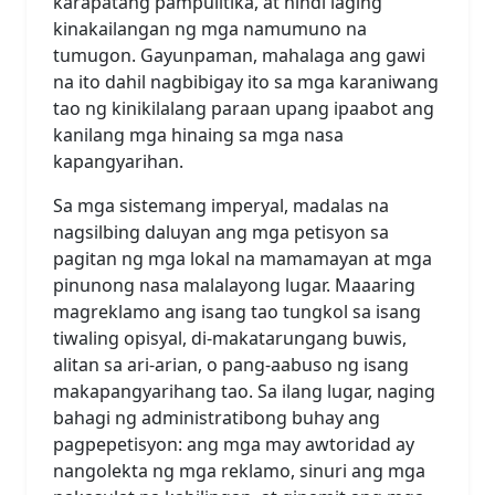
karapatang pampulitika, at hindi laging
kinakailangan ng mga namumuno na
tumugon. Gayunpaman, mahalaga ang gawi
na ito dahil nagbibigay ito sa mga karaniwang
tao ng kinikilalang paraan upang ipaabot ang
kanilang mga hinaing sa mga nasa
kapangyarihan.
Sa mga sistemang imperyal, madalas na
nagsilbing daluyan ang mga petisyon sa
pagitan ng mga lokal na mamamayan at mga
pinunong nasa malalayong lugar. Maaaring
magreklamo ang isang tao tungkol sa isang
tiwaling opisyal, di-makatarungang buwis,
alitan sa ari-arian, o pang-aabuso ng isang
makapangyarihang tao. Sa ilang lugar, naging
bahagi ng administratibong buhay ang
pagpepetisyon: ang mga may awtoridad ay
nangolekta ng mga reklamo, sinuri ang mga