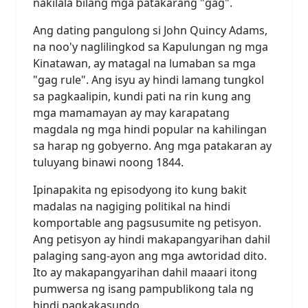
nakilala bilang mga patakarang "gag".
Ang dating pangulong si John Quincy Adams,
na noo'y naglilingkod sa Kapulungan ng mga
Kinatawan, ay matagal na lumaban sa mga
"gag rule". Ang isyu ay hindi lamang tungkol
sa pagkaalipin, kundi pati na rin kung ang
mga mamamayan ay may karapatang
magdala ng mga hindi popular na kahilingan
sa harap ng gobyerno. Ang mga patakaran ay
tuluyang binawi noong 1844.
Ipinapakita ng episodyong ito kung bakit
madalas na nagiging politikal na hindi
komportable ang pagsusumite ng petisyon.
Ang petisyon ay hindi makapangyarihan dahil
palaging sang-ayon ang mga awtoridad dito.
Ito ay makapangyarihan dahil maaari itong
pumwersa ng isang pampublikong tala ng
hindi pagkakasundo.