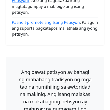
Petisyon?
: Ano ang nagtatakda kung
magtatagumpay o mabibigo ang isang
petisyon.
Paano I-promote ang Isang Petisyon
: Palaguin
ang suporta pagkatapos mailathala ang iyong
petisyon.
Ang bawat petisyon ay bahagi
ng mahabang tradisyon ng mga
tao na humihiling sa awtoridad
na makinig. Ang isang malakas
na makabagong petisyon ay
mahusay na gumagamit ng