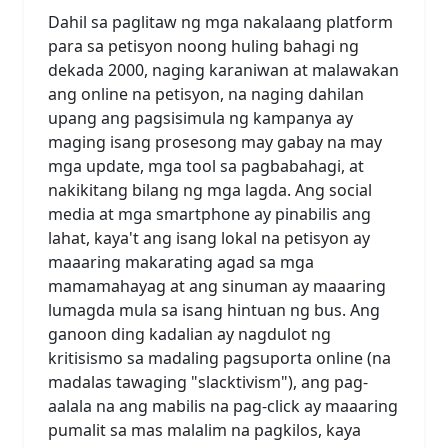
Dahil sa paglitaw ng mga nakalaang platform
para sa petisyon noong huling bahagi ng
dekada 2000, naging karaniwan at malawakan
ang online na petisyon, na naging dahilan
upang ang pagsisimula ng kampanya ay
maging isang prosesong may gabay na may
mga update, mga tool sa pagbabahagi, at
nakikitang bilang ng mga lagda. Ang social
media at mga smartphone ay pinabilis ang
lahat, kaya't ang isang lokal na petisyon ay
maaaring makarating agad sa mga
mamamahayag at ang sinuman ay maaaring
lumagda mula sa isang hintuan ng bus. Ang
ganoon ding kadalian ay nagdulot ng
kritisismo sa madaling pagsuporta online (na
madalas tawaging "slacktivism"), ang pag-
aalala na ang mabilis na pag-click ay maaaring
pumalit sa mas malalim na pagkilos, kaya