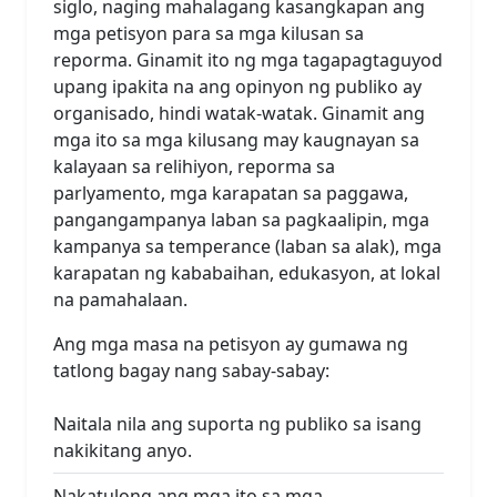
siglo, naging mahalagang kasangkapan ang
mga petisyon para sa mga kilusan sa
reporma. Ginamit ito ng mga tagapagtaguyod
upang ipakita na ang opinyon ng publiko ay
organisado, hindi watak-watak. Ginamit ang
mga ito sa mga kilusang may kaugnayan sa
kalayaan sa relihiyon, reporma sa
parlyamento, mga karapatan sa paggawa,
pangangampanya laban sa pagkaalipin, mga
kampanya sa temperance (laban sa alak), mga
karapatan ng kababaihan, edukasyon, at lokal
na pamahalaan.
Ang mga masa na petisyon ay gumawa ng
tatlong bagay nang sabay-sabay:
Naitala nila ang suporta ng publiko sa isang
nakikitang anyo.
Nakatulong ang mga ito sa mga