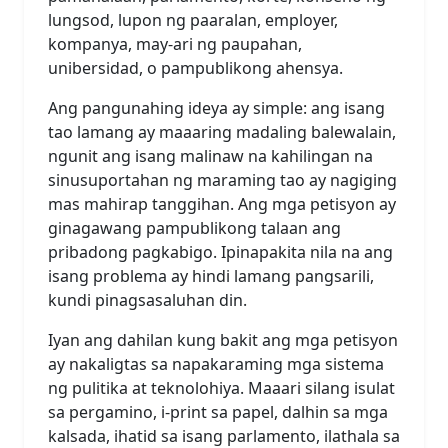
lungsod, lupon ng paaralan, employer,
kompanya, may-ari ng paupahan,
unibersidad, o pampublikong ahensya.
Ang pangunahing ideya ay simple: ang isang
tao lamang ay maaaring madaling balewalain,
ngunit ang isang malinaw na kahilingan na
sinusuportahan ng maraming tao ay nagiging
mas mahirap tanggihan. Ang mga petisyon ay
ginagawang pampublikong talaan ang
pribadong pagkabigo. Ipinapakita nila na ang
isang problema ay hindi lamang pangsarili,
kundi pinagsasaluhan din.
Iyan ang dahilan kung bakit ang mga petisyon
ay nakaligtas sa napakaraming mga sistema
ng pulitika at teknolohiya. Maaari silang isulat
sa pergamino, i-print sa papel, dalhin sa mga
kalsada, ihatid sa isang parlamento, ilathala sa