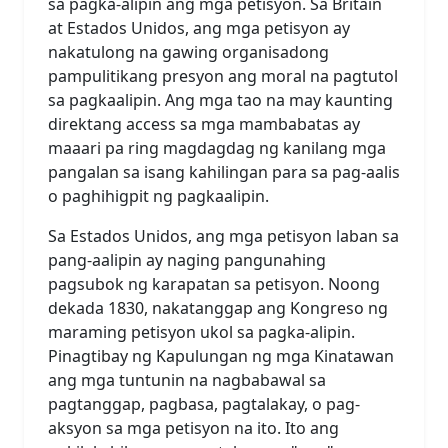
sa pagka-alipin ang mga petisyon. Sa Britain
at Estados Unidos, ang mga petisyon ay
nakatulong na gawing organisadong
pampulitikang presyon ang moral na pagtutol
sa pagkaalipin. Ang mga tao na may kaunting
direktang access sa mga mambabatas ay
maaari pa ring magdagdag ng kanilang mga
pangalan sa isang kahilingan para sa pag-aalis
o paghihigpit ng pagkaalipin.
Sa Estados Unidos, ang mga petisyon laban sa
pang-aalipin ay naging pangunahing
pagsubok ng karapatan sa petisyon. Noong
dekada 1830, nakatanggap ang Kongreso ng
maraming petisyon ukol sa pagka-alipin.
Pinagtibay ng Kapulungan ng mga Kinatawan
ang mga tuntunin na nagbabawal sa
pagtanggap, pagbasa, pagtalakay, o pag-
aksyon sa mga petisyon na ito. Ito ang